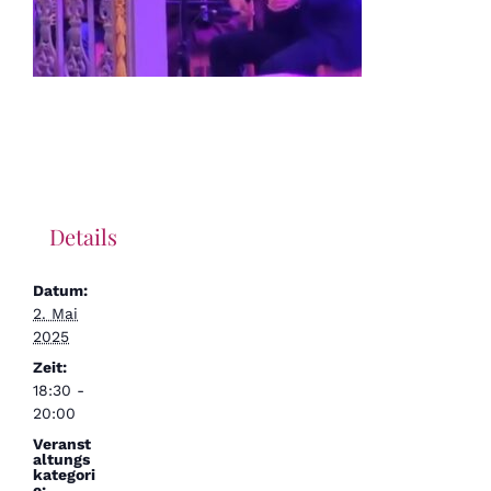
Details
Datum:
2. Mai
2025
Zeit:
18:30 -
20:00
Veranst
altungs
kategori
e: