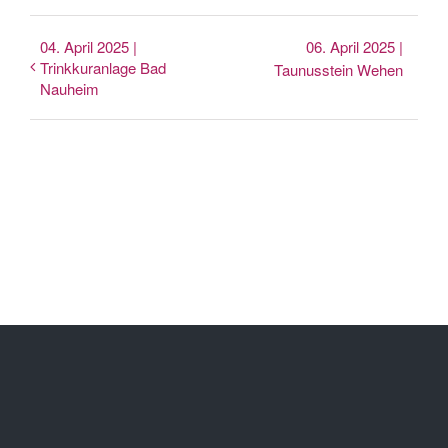
04. April 2025 |
06. April 2025 |
Trinkkuranlage Bad
Taunusstein Wehen
Nauheim