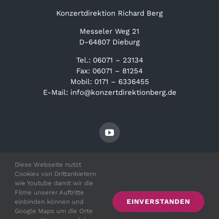
Konzertdirektion Richard Berg
Messeler Weg 21
D-64807 Dieburg
Tel.: 06071 – 23134
Fax: 06071 – 81254
Mobil: 0171 – 6336455
E-Mail: info@konzertdirektionberg.de
Diese Webseite nutzt
Cookies von Drittanbietern
wie Youtube damit wir die
Filme unserer Auftritte
EINVERSTANDEN
einbinden können und
© Copyright 2021 - 2026 | Irith Gabriely |
Impressum
|
Google Maps um die Orte
Datenschutz