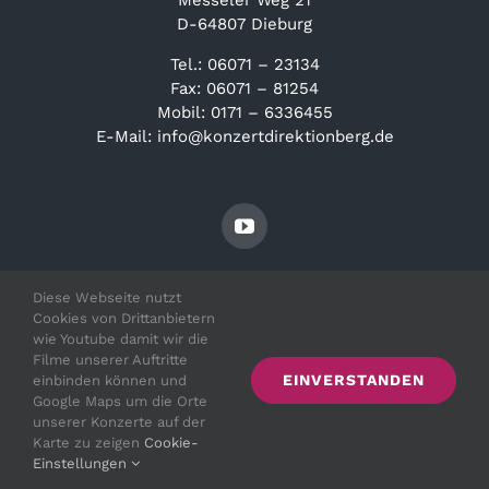
Messeler Weg 21
D-64807 Dieburg
Tel.: 06071 – 23134
Fax: 06071 – 81254
Mobil: 0171 – 6336455
E-Mail: info@konzertdirektionberg.de
Diese Webseite nutzt
Cookies von Drittanbietern
wie Youtube damit wir die
Filme unserer Auftritte
EINVERSTANDEN
einbinden können und
© Copyright 2021 - 2026 | Irith Gabriely |
Impressum
|
Google Maps um die Orte
Datenschutz
unserer Konzerte auf der
Karte zu zeigen
Cookie-
Einstellungen