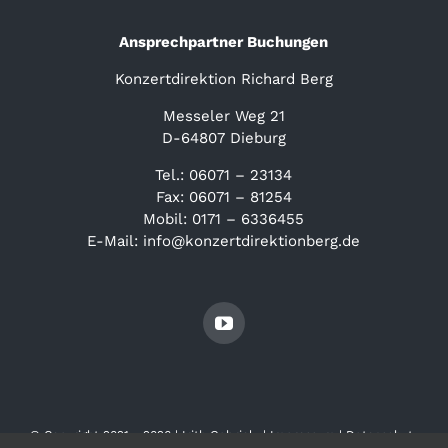
Ansprechpartner Buchungen
Konzertdirektion Richard Berg
Messeler Weg 21
D-64807 Dieburg
Tel.: 06071 – 23134
Fax: 06071 – 81254
Mobil: 0171 – 6336455
E-Mail: info@konzertdirektionberg.de
© Copyright 2021 - 2026 | Irith Gabriely |
Impressum
|
Datenschutz