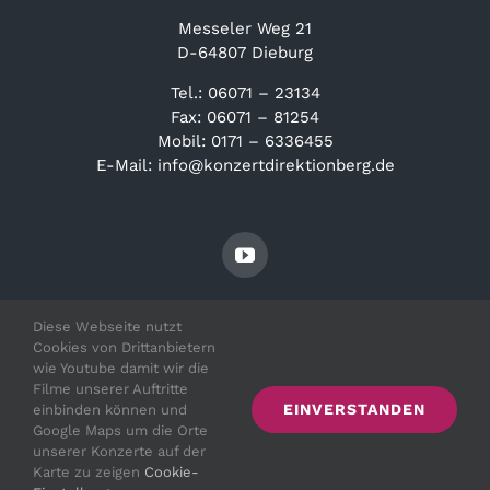
Messeler Weg 21
D-64807 Dieburg
Tel.: 06071 – 23134
Fax: 06071 – 81254
Mobil: 0171 – 6336455
E-Mail: info@konzertdirektionberg.de
Diese Webseite nutzt
Cookies von Drittanbietern
wie Youtube damit wir die
Filme unserer Auftritte
EINVERSTANDEN
einbinden können und
© Copyright 2021 - 2026 | Irith Gabriely |
Impressum
|
Google Maps um die Orte
Datenschutz
unserer Konzerte auf der
Karte zu zeigen
Cookie-