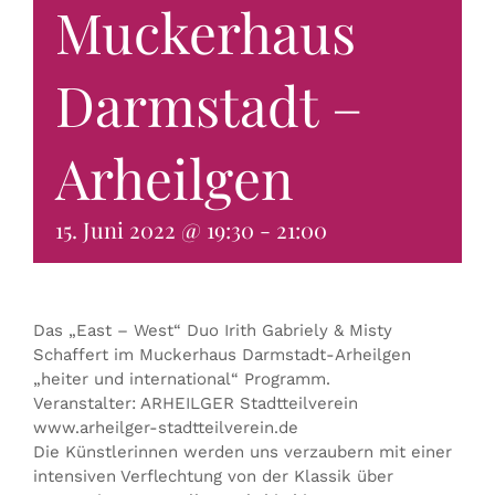
Muckerhaus
KONTAKT & BUCHEN
Darmstadt –
Arheilgen
15. Juni 2022 @ 19:30
-
21:00
Das „East – West“ Duo Irith Gabriely & Misty
Schaffert im Muckerhaus Darmstadt-Arheilgen
„heiter und international“ Programm.
Veranstalter: ARHEILGER Stadtteilverein
www.arheilger-stadtteilverein.de
Die Künstlerinnen werden uns verzaubern mit einer
intensiven Verflechtung von der Klassik über