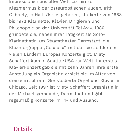
Impressionen aus aller Welt bis hin zur
Klezmermusik der osteuropäischen Juden. Irith
Gabriely, in Haifa/Israel geboren, studierte von 1968
bis 1972 Klarinette, Klavier, Dirigieren und
Philosophie an der Universität Tel Aviv. 1986
gründete sie, neben ihrer Tätigkeit als Solo-
Klarinettistin am Staatstheater Darmstadt, die
Klezmergruppe „Colalaila“, mit der sie seitdem in
vielen Ländern Europas Konzerte gibt. Misty
Schaffert kam in Seattle/USA zur Welt. Ihr erstes
Klavierkonzert gab sie mit zehn Jahren, ihre erste
Anstellung als Organistin erhielt sie im Alter von
dreizehn Jahren . Sie studierte Orgel und Klavier in
Chicago. Seit 1997 ist Misty Schaffert Organistin in
der Michaelsgemeinde, Darmstadt und gibt
regelmäßig Konzerte im In- und Ausland.
Details