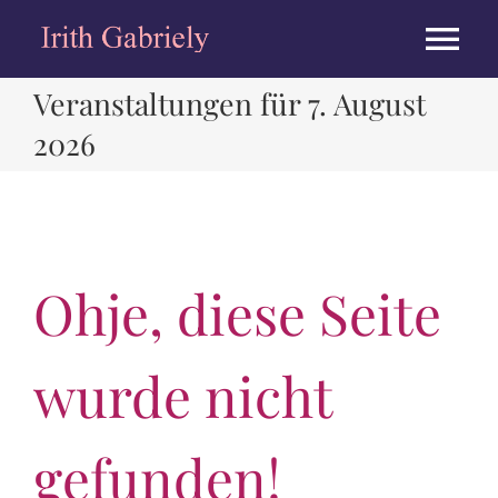
Zum
Inhalt
Tog
springen
Veranstaltungen für 7. August
Nav
HOME
2026
BIOGRAPHIE
KONZERTE
Ohje, diese Seite
ALBEN
wurde nicht
PRESSE
gefunden!
MEDIEN