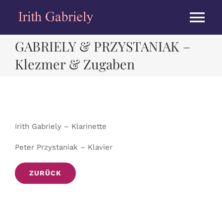
Zum
Inhalt
Tog
springen
GABRIELY & PRZYSTANIAK –
Nav
HOME
Klezmer & Zugaben
BIOGRAPHIE
KONZERTE
Irith Gabriely – Klarinette
Peter Przystaniak – Klavier
ALBEN
ZURÜCK
PRESSE
MEDIEN