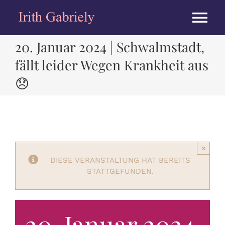
Zum
Inhalt
Tog
springen
20. Januar 2024 | Schwalmstadt,
Nav
HOME
fällt leider Wegen Krankheit aus
😞
BIOGRAPHIE
KONZERTE
×
ALBEN
DIESE VERANSTALTUNG HAT BEREITS
STATTGEFUNDEN.
PRESSE
20. Januar 2024
MEDIEN