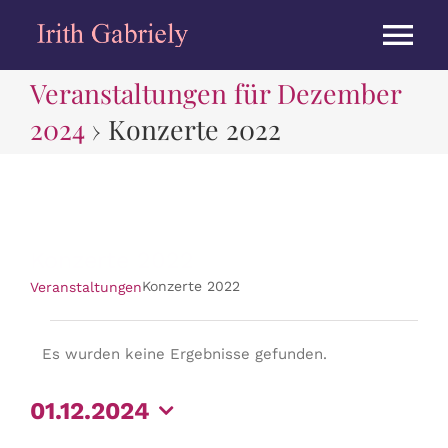
Zum
Inhalt
Tog
springen
Veranstaltungen für Dezember
Nav
HOME
2024
› Konzerte 2022
BIOGRAPHIE
KONZERTE
Konzerte 2022
Konzerte 2022
Veranstaltungen
ALBEN
Veranstaltungen
Es wurden keine Ergebnisse gefunden.
Hinweis
PRESSE
01.12.2024
MEDIEN
Datum