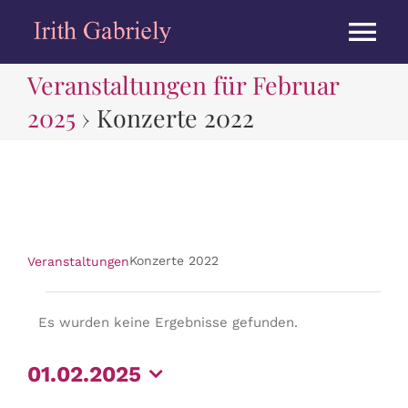
Zum
Inhalt
Tog
springen
Veranstaltungen für Februar
Nav
HOME
2025
› Konzerte 2022
BIOGRAPHIE
KONZERTE
Konzerte 2022
Konzerte 2022
Veranstaltungen
ALBEN
Veranstaltungen
Es wurden keine Ergebnisse gefunden.
Hinweis
PRESSE
01.02.2025
MEDIEN
Datum